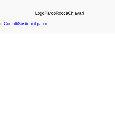
o
Contatti
Sostieni il parco