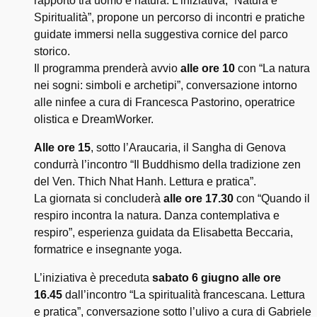
rapporto tra uomo e natura. L’iniziativa, “Natura e
Spiritualità”, propone un percorso di incontri e pratiche
guidate immersi nella suggestiva cornice del parco
storico.
Il programma prenderà avvio
alle ore 10
con “La natura
nei sogni: simboli e archetipi”, conversazione intorno
alle ninfee a cura di Francesca Pastorino, operatrice
olistica e DreamWorker.
Alle ore 15
, sotto l’Araucaria, il Sangha di Genova
condurrà l’incontro “Il Buddhismo della tradizione zen
del Ven. Thich Nhat Hanh. Lettura e pratica”.
La giornata si concluderà
alle ore 17.30
con “Quando il
respiro incontra la natura. Danza contemplativa e
respiro”, esperienza guidata da Elisabetta Beccaria,
formatrice e insegnante yoga.
L’iniziativa è preceduta
sabato 6 giugno alle ore
16.45
dall’incontro “La spiritualità francescana. Lettura
e pratica”, conversazione sotto l’ulivo a cura di Gabriele